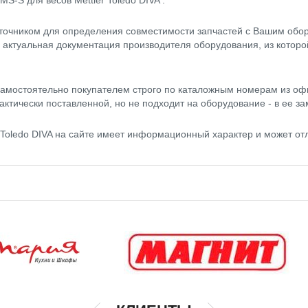
S-S для весов Mettler Toledo DIVA .
точником для определения совместимости запчастей с Вашим обор
- актуальная документация производителя оборудования, из котор
амостоятельно покупателем строго по каталожным номерам из оф
актически поставленной, но не подходит на оборудование - в ее за
 Toledo DIVA на сайте имеет информационный характер и может от