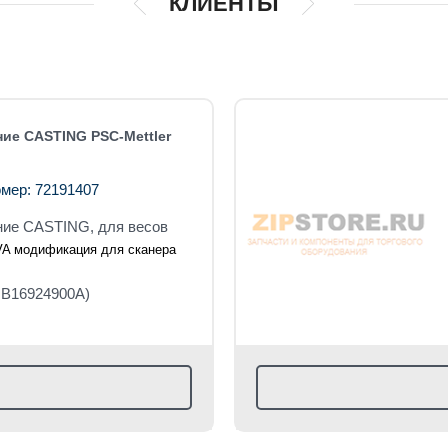
КЛИЕНТЫ
ие CASTING PSC-Mettler
мер: 72191407
ие CASTING, для весов
IVA модификация для сканера
B16924900A)