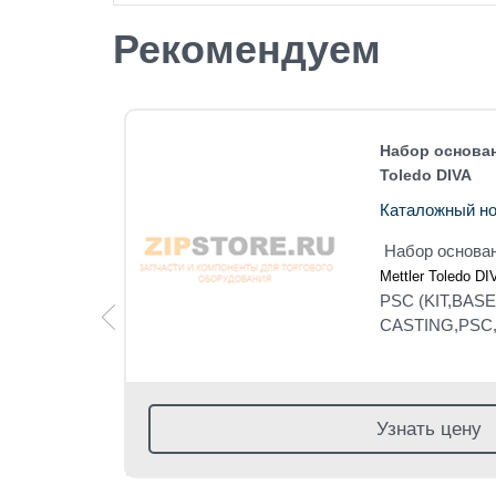
Рекомендуем
весов
Набор основан
Toledo DIVA
Каталожный но
есов
Набор основан
ISP
Mettler Toledo D
PSC (KIT,BASE
CASTING,PSC,
Узнать цену