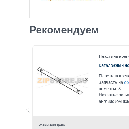
Рекомендуем
 CRES
Пластина креп
Каталожный но
-05
Пластина креп
 CRES
Запчасть на
сб
номером: 3
под
Название запч
английском яз
G 1/4
Розничная цена