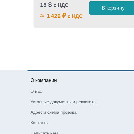
$
15
с НДС
В корзину
≈
₽
1 426
с НДС
 1 клик
О компании
О нас
Уставные документы и реквизиты
Адрес и схема проезда
Контакты
Написать нам