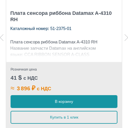
Плата сенсора риббона Datamax A-4310
RH
Каталожный номер: 51-2375-01
Плата сенсора риббона Datamax A-4310 RH
Название запчасти Datamax на английском
языке: CCA RIBBON SENSOR A-CLASS
Розничная цена
$
41
с НДС
≈
₽
3 896
с НДС
В корзину
Купить в 1 клик