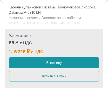
Кабель кулачковой системы экономайзера риббона
Datamax A-6310 LH
Название запчасти Datamax на английском
языке:
CABLE ASSY RIBBON SAVER CAM
Розничная цена
$
55
с НДС
≈
₽
5 226
с НДС
В корзину
Купить в 1 клик