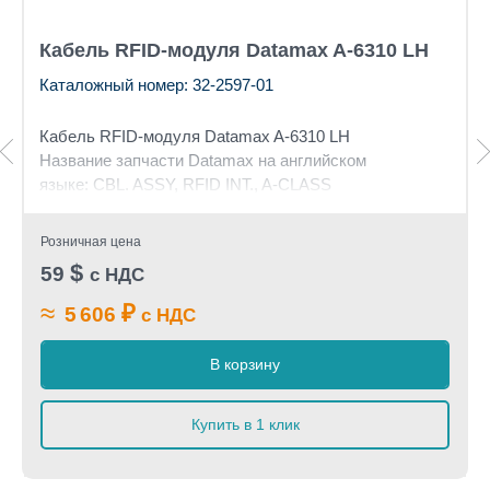
Кабель RFID-модуля Datamax A-6310 LH
Каталожный номер: 32-2597-01
Кабель RFID-модуля Datamax A-6310 LH
Название запчасти Datamax на английском
языке:
CBL. ASSY, RFID INT., A-CLASS
Розничная цена
$
59
с НДС
≈
₽
5 606
с НДС
В корзину
Купить в 1 клик