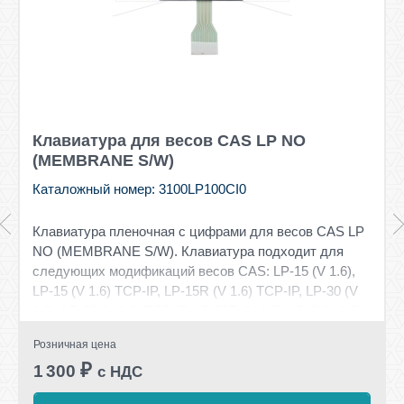
Клавиатура для весов CAS LP NO
(MEMBRANE S/W)
Каталожный номер: 3100LP100CI0
Клавиатура пленочная с цифрами для весов CAS LP
NO (MEMBRANE S/W). Клавиатура подходит для
следующих модификаций весов CAS: LP-15 (V 1.6),
LP-15 (V 1.6) TCP-IP, LP-15R (V 1.6) TCP-IP, LP-30 (V
1.6), LP-30 (V 1.6) TCP-IP, LP-30R (V 1.6), LP-6 (V 1.6),
LP-6 (V 1.6) TCP-IP, LP-6R (V 1.6), LP-6R (V 1.6) TCP-
Розничная цена
IP
₽
1 300
с НДС