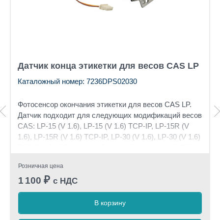
Датчик конца этикетки для весов CAS LP
Каталожный номер: 7236DPS02030
Фотосенсор окончания этикетки для весов CAS LP.
Датчик подходит для следующих модификаций весов
CA
S:
LP-15 (V 1.6)
,
LP-15 (V 1.6) TCP-IP
,
LP-15R (V
1.6)
,
LP-15R (V 1.6) TCP-IP
,
LP-30 (V 1.6)
,
LP-30 (V 1.6)
TCP-IP
,
LP-30R (V 1.6)
,
LP-6 (V 1.6)
,
LP-6 (V 1.6) TCP-
IP
,
LP-6R (V 1.6)
,
LP-6R (V 1.6) TCP-IP
Розничная цена
₽
1 100
с НДС
В корзину