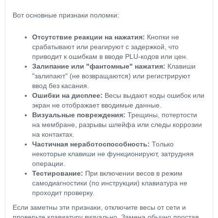
Вот основные признаки поломки:
Отсутствие реакции на нажатия:
Кнопки не
срабатывают или реагируют с задержкой, что
приводит к ошибкам в вводе PLU-кодов или цен.
Залипание или "фантомные" нажатия:
Клавиши
"залипают" (не возвращаются) или регистрируют
ввод без касания.
Ошибки на дисплее:
Весы выдают коды ошибок или
экран не отображает вводимые данные.
Визуальные повреждения:
Трещины, потертости
на мембране, разрывы шлейфа или следы коррозии
на контактах.
Частичная неработоспособность:
Только
некоторые клавиши не функционируют, затрудняя
операции.
Тестирование:
При включении весов в режим
самодиагностики (по инструкции) клавиатура не
проходит проверку.
Если заметны эти признаки, отключите весы от сети и
проверьте клавиатуру визуально. Замена обычно простая