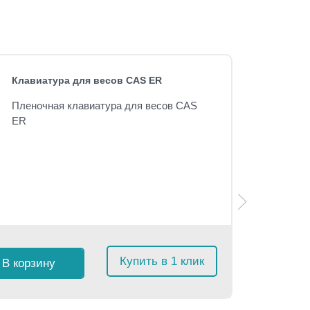
Клавиатура для весов CAS ER
Пленочная клавиатура для весов CAS
ER
Розничная 
Купить в 1 клик
В корзину
$
5
с Н
≈
476