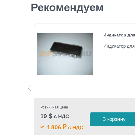
Рекомендуем
в CAS ER
Индикатор для
Индикатор для
в CAS ER
Розничная цена
$
19
с НДС
В корзину
≈
₽
1 806
с НДС