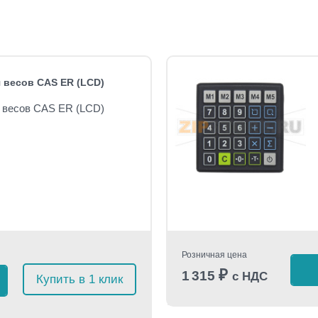
 весов CAS ER (LCD)
 весов CAS ER (LCD)
Розничная цена
₽
1 315
с НДС
Купить в 1 клик