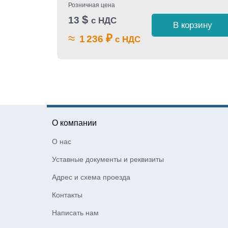
Розничная цена
$
13
с НДС
 1 клик
В корзину
≈
₽
1 236
с НДС
О компании
О нас
Уставные документы и реквизиты
Адрес и схема проезда
Контакты
Написать нам