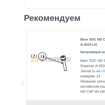
Рекомендуем
atamax
Винт SOC HD C
A-4310 LH
Каталожный но
tamax A-
Винт SOC HD 
Datamax A-431
под
Запчасть на
сб
номером: 14
Название запч
4"
английском яз
HD CAP W/ LW