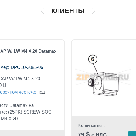
КЛИЕНТЫ
AP W/ LW M4 X 20 Datamax
мер: DPO10-3085-06
CAP W/ LW M4 X 20
0 LH
орочном чертеже
под
асти Datamax на
ыке: (25PK) SCREW SOC
 M4 X 20
Розничная цена
$
79
с НДС