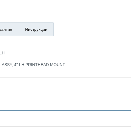
рантия
Инструкции
 LH
е: ASSY, 4" LH PRINTHEAD MOUNT