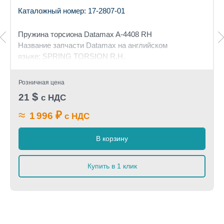
Каталожный номер: 17-2807-01
Пружина торсиона Datamax A-4408 RH
Название запчасти Datamax на английском
языке: SPRING TORSION R.H.
Розничная цена
$
21
с НДС
≈
₽
1 996
с НДС
В корзину
Купить в 1 клик