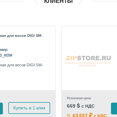
КЛИЕНТЫ
ая для весов DIGI SM-
мер:
0_#09#
ая для весов DIGI SM-
Розничная цена
$
669
с НДС
Купить в 1 клик
≈
₽
63 557
с НДС