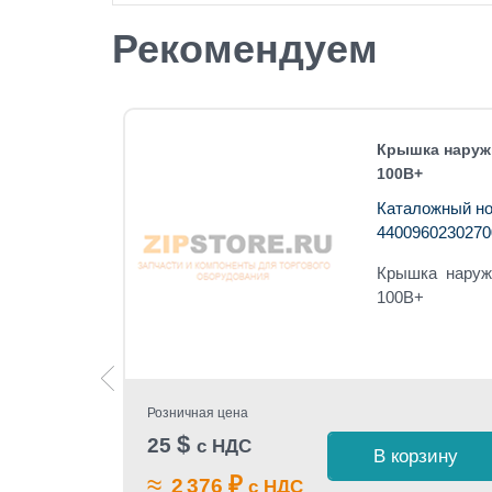
Рекомендуем
M-100
Крышка наружн
100B+
Каталожный но
4400960230270
ор (LCD)
Крышка наружн
100B+
Розничная цена
$
25
с НДС
 1 клик
В корзину
≈
₽
2 376
с НДС