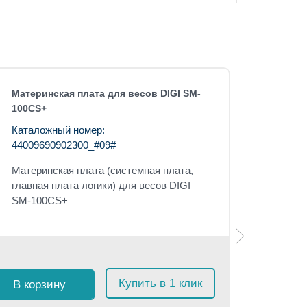
Материнская плата для весов DIGI SM-
100CS+
Каталожный номер:
44009690902300_#09#
Материнская плата (системная плата,
главная плата логики) для весов DIGI
SM-100CS+
Розничная 
$
25
с 
Купить в 1 клик
В корзину
≈
2 37