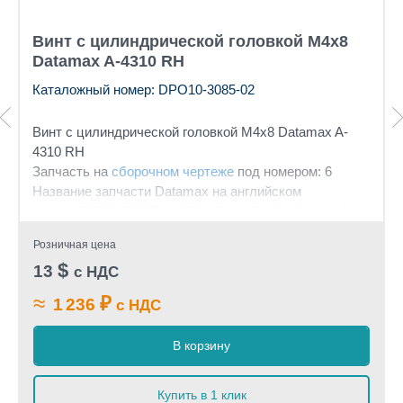
Винт с цилиндрической головкой М4х8
Datamax A-4310 RH
Каталожный номер: DPO10-3085-02
Винт с цилиндрической головкой М4х8
Datamax A-
4310 RH
Запчасть на
сборочном чертеже
под номером: 6
Название запчасти Datamax на английском
языке: (25PK) SCREW SOC HD CAP W/ LW M4 X 8
Розничная цена
$
13
с НДС
≈
₽
1 236
с НДС
В корзину
Купить в 1 клик