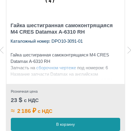
Гайка шестигранная самоконтрящаяся
М4 CRES Datamax A-6310 RH
Каталожный номер: DPO10-3091-01
Гайка шестигранная
самоконтрящаяся
М4 CRES
Datamax A-6310 RH
Запчасть на
сборочном чертеже
под номером: 6
Название запчасти Datamax на английском
языке: (50PK) NUT HEX SELF-LOCKING M4 CRES
Розничная цена
$
23
с НДС
≈
₽
2 186
с НДС
В корзину