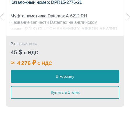
Каталожный номер: DPR15-2776-21
Муфта намотчика Datamax A-6212 RH
Название запчасти Datamax на английском
языке: (2/PK) CLUTCH ASSEMBLY, RIBBON REWIND
Розничная цена
$
45
с НДС
≈
₽
4 276
с НДС
В корзину
Купить в 1 клик