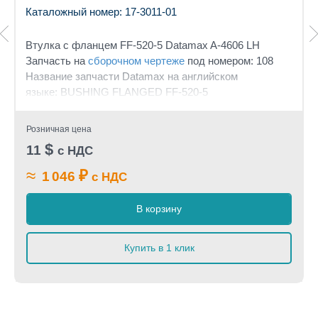
Каталожный номер: 17-3011-01
Втулка с фланцем FF-520-5
Datamax A-4606 LH
Запчасть на
сборочном чертеже
под номером: 108
Название запчасти Datamax на английском
языке: BUSHING FLANGED FF-520-5
Розничная цена
$
11
с НДС
≈
₽
1 046
с НДС
В корзину
Купить в 1 клик