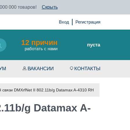
 000 000 товаров!
Скрыть
Вход
Регистрация
12 причин
пуста
работать с нами
УМ
ВАКАНСИИ
КОНТАКТЫ
связи DMXrfNet II 802.11b/g Datamax A-4310 RH
.11b/g Datamax A-