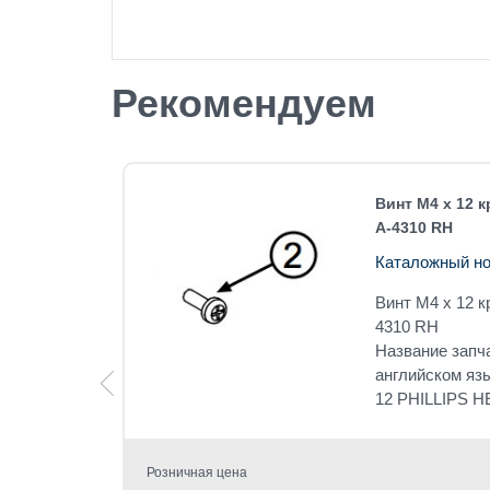
Рекомендуем
 RH
Винт М4 х 12 
A-4310 RH
Каталожный но
 RH
Винт М4 х 12 
4310 RH
Название запч
английском яз
12 PHILLIPS 
Розничная цена