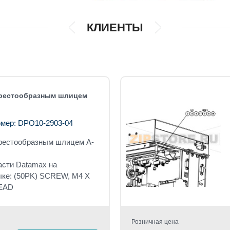
КЛИЕНТЫ
крестообразным шлицем
мер: DPO10-2903-04
крестообразным шлицем A-
асти Datamax на
ыке: (50PK) SCREW, M4 X
HEAD
Розничная цена