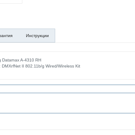
рантия
Инструкции
/g Datamax A-4310 RH
DMXrfNet II 802.11b/g Wired/Wireless Kit