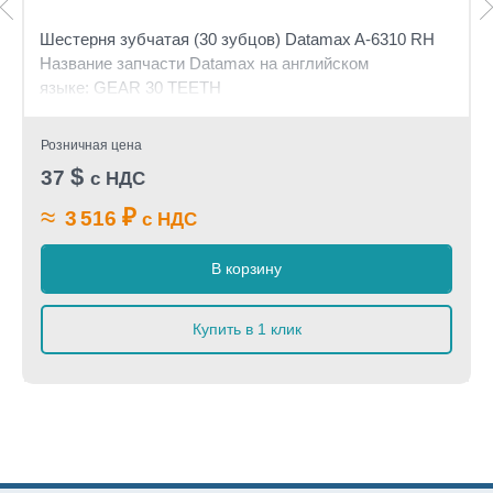
Шестерня зубчатая (30 зубцов) Datamax A-6310 RH
Название запчасти Datamax на английском
языке: GEAR 30 TEETH
Розничная цена
$
37
с НДС
≈
₽
3 516
с НДС
В корзину
Купить в 1 клик