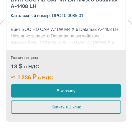
A-4408 LH
Каталожный номер: DPO10-3085-01
Винт SOC HD CAP W/ LW M4 X 6 Datamax A-4408 LH
Название запчасти Datamax на английском
языке: (25PK) SCREW SOC HD CAP W/ LW M4 X 6
Розничная цена
$
13
с НДС
≈
₽
1 236
с НДС
В корзину
Купить в 1 клик