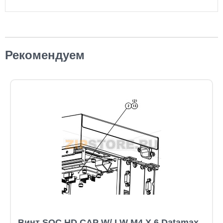
Рекомендуем
Винт SOC HD CAP W/ LW M4 X 6 Datamax