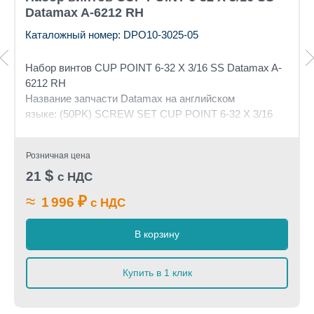
Datamax A-6212 RH
Каталожный номер: DPO10-3025-05
Набор винтов CUP POINT 6-32 X 3/16 SS Datamax A-
6212 RH
Название запчасти Datamax на английском
языке: (50PK) SCREW SET CUP POINT 6-32 X 3/16
SS
Розничная цена
$
21
с НДС
≈
₽
1 996
с НДС
В корзину
Купить в 1 клик