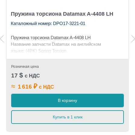
Пружина торсиона Datamax A-4408 LH
Каталожный номер: DPO17-3221-01
Пружина торсиона Datamax A-4408 LH
Название запчасти Datamax на английском
языке: (4PK) Spring Torsion
Розничная цена
$
17
с НДС
≈
₽
1 616
с НДС
В корзину
Купить в 1 клик