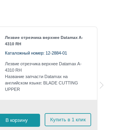
Лезвие отрезчика верхнее Datamax A-
4310 RH
Каталожный номер: 12-2884-01
Лезвие отрезчика верхнее Datamax A-
4310 RH
Название запчасти Datamax на
английском языке: BLADE CUTTING
UPPER
Розничная 
$
211
с
Купить в 1 клик
В корзину
≈
20 0