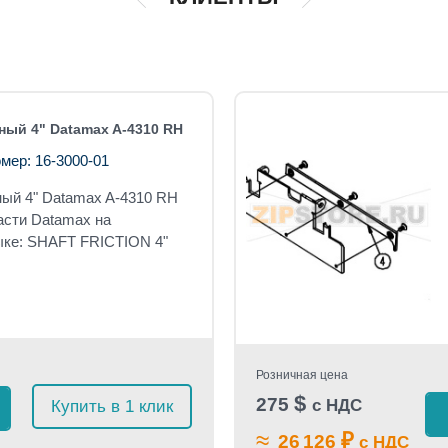
ый 4" Datamax A-4310 RH
мер: 16-3000-01
ый 4" Datamax A-4310 RH
асти Datamax на
ыке: SHAFT FRICTION 4"
Розничная цена
$
275
с НДС
Купить в 1 клик
≈
₽
26 126
с НДС