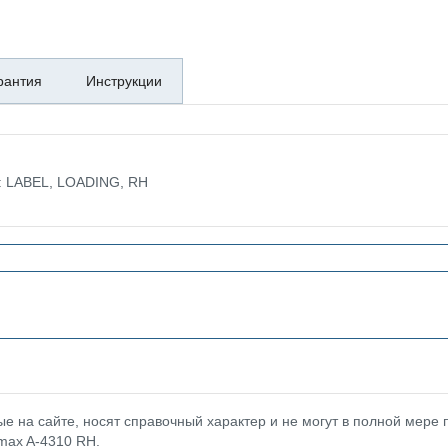
рантия
Инструкции
е: LABEL, LOADING, RH
 на сайте, носят справочный характер и не могут в полной мере
max A-4310 RH.