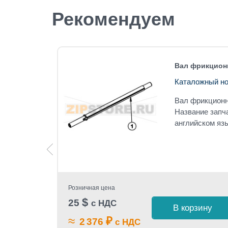
Рекомендуем
3/16 SS
Вал фрикционн
Каталожный но
-05
Вал фрикционн
 3/16 SS
Название запч
английском яз
EW SET
Розничная цена
$
25
с НДС
В корзину
 1 клик
≈
₽
2 376
с НДС