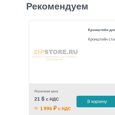
Рекомендуем
Кронштейн для
Кронштейн сто
Розничная цена
$
21
с НДС
В корзину
≈
₽
1 996
с НДС