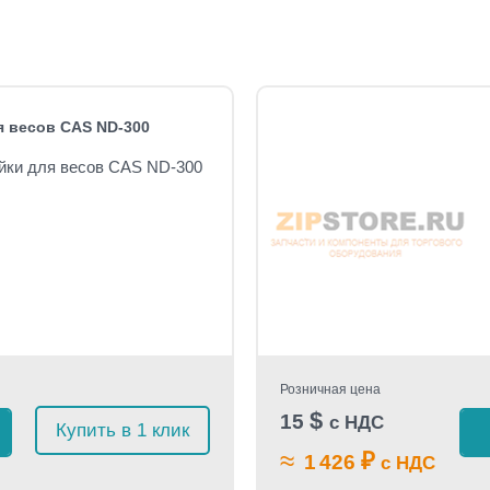
 весов CAS ND-300
йки для весов CAS ND-300
Розничная цена
$
15
с НДС
Купить в 1 клик
≈
₽
1 426
с НДС