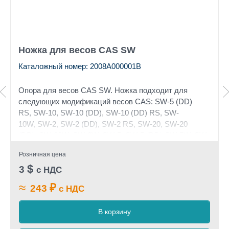
Ножка для весов CAS SW
Каталожный номер: 2008A000001B
Опора для весов CAS SW.
Ножка подходит для
следующих модификаций весов CAS:
SW-5 (DD)
RS,
SW-10,
SW-10 (DD),
SW-10 (DD) RS,
SW-
10W,
SW-2,
SW-2 (DD),
SW-2 RS,
SW-20,
SW-20
(DD),
SW-20W,
SW-2W,
SW-5,
SW-5 (DD)
,
SW-5W,
SW-
5W (DD)
Розничная цена
$
3
с НДС
≈
₽
243
с НДС
В корзину