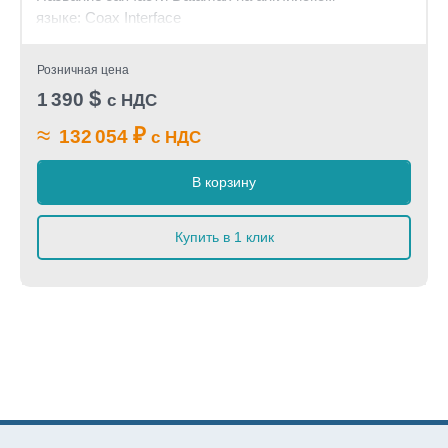
языке: Coax Interface
Розничная цена
$
1 390
с НДС
≈
₽
132 054
с НДС
В корзину
Купить в 1 клик