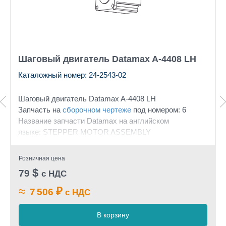
Шаговый двигатель Datamax A-4408 LH
Каталожный номер: 24-2543-02
Шаговый двигатель Datamax A-4408 LH
Запчасть на
сборочном чертеже
под номером: 6
Название запчасти Datamax на английском
языке: STEPPER MOTOR ASSEMBLY
Розничная цена
$
79
с НДС
≈
₽
7 506
с НДС
В корзину