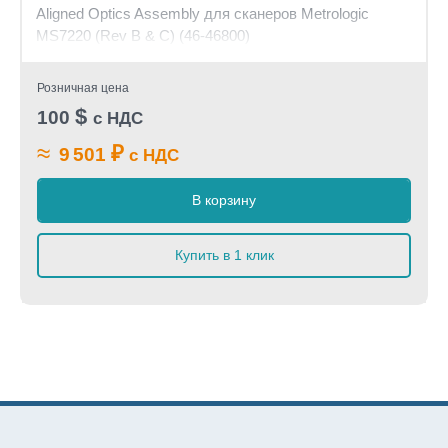
Aligned Optics Assembly для сканеров Metrologic
MS7220 (Rev B & C) (46-46800)
Розничная цена
$
100
с НДС
≈
₽
9 501
с НДС
В корзину
Купить в 1 клик