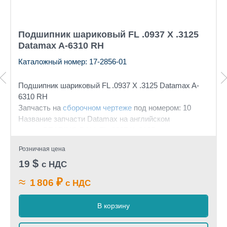
Подшипник шариковый FL .0937 X .3125
Datamax A-6310 RH
Каталожный номер: 17-2856-01
Подшипник шариковый FL .0937 X .3125 Datamax A-
6310 RH
Запчасть на
сборочном чертеже
под номером: 10
Название запчасти Datamax на английском
языке: BEARING BALL FL .0937 X .3125
Розничная цена
$
19
с НДС
≈
₽
1 806
с НДС
В корзину