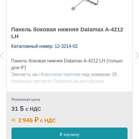
Панель боковая нижняя Datamax A-4212
LH
Каталожный номер: 12-3214-02
Панель боковая нижняя Datamax A-4212 LH (только
для 4”)
Запчасть на
сборочном чертеже
под номером: 26
Название запчасти Datamax на английском
языке: PLATE SIDE LOWER LH 4”
Розничная цена
$
31
с НДС
≈
₽
2 946
с НДС
В корзину