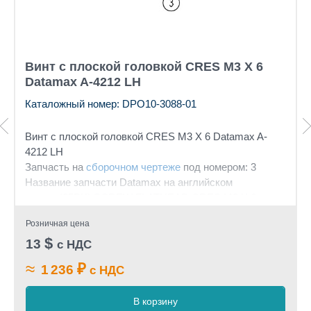
Винт с плоской головкой CRES M3 X 6
Datamax A-4212 LH
Каталожный номер: DPO10-3088-01
Винт с плоской головкой CRES M3 X 6 Datamax A-
4212 LH
Запчасть на
сборочном чертеже
под номером: 3
Название запчасти Datamax на английском
языке: (25PK) SCREW FLATHEAD CRES M3 X 6
Розничная цена
$
13
с НДС
≈
₽
1 236
с НДС
В корзину