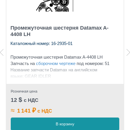
Промежуточная шестерня Datamax A-
4408 LH
Каталожный номер: 16-2935-01
Промежуточная шестерня Datamax A-4408 LH
Запчасть на
сборочном чертеже
под номером: 51
Название запчасти Datamax на английском
языке: GEAR IDLER
Розничная цена
$
12
с НДС
≈
₽
1 141
с НДС
В корзину