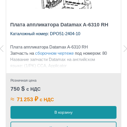
Плата аппликатора Datamax A-6310 RH
Каталожный номер: DPO51-2404-10
Плата аппликатора Datamax A-6310 RH
Запчасть на
сборочном чертеже
под номером: 80
Название запчасти Datamax на английском
языке: (1/PK) CCA, Applicator
Розничная цена
$
750
с НДС
≈
₽
71 253
с НДС
В корзину