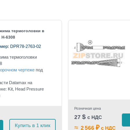
жима термоголовки в
 H-6308
мер: DPR78-2763-02
жима термоголовки
8
орочном чертеже
под
асти Datamax на
ке: Kit, Head Pressure
g
Розничная цена
$
27
с НДС
Купить в 1 клик
≈
₽
2 566
с НДС