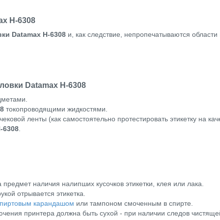
ax H-6308
вки Datamax H-6308
и, как следствие, непропечатываются области 
ловки Datamax H-6308
дметами.
08
токопроводящими жидкостями.
чековой ленты (как самостоятельно протестировать этикетку на ка
-6308
.
 предмет наличия налипших кусочков этикетки, клея или лака.
рукой отрывается этикетка.
пиртовым карандашом
или тампоном смоченным в спирте.
ючения принтера должна быть сухой - при наличии следов чистяще