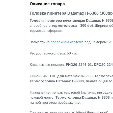
Описание товара
Головка принтера Datamax H-6308 (300dpi
Головка принтера печатающая
Datamax H-630
способность
термоголовки
-
300 dpi
. Ширина об
термотрансферная.
Запчасть на
сборочном чертеже
под номером: 2
Ресурс термоголовки: 50 км.
Каталожные номера:
PHD20-2246-01, DPO20-224
Синонимы:
ТПГ для Datamax H-6308, термопеча
термоголовка Datamax H-6308, печатающая гол
Назначение: печать текстовой (артикул, ингреди
чековой ленте.
Термоголовка Datamax H-6308
н
на ней при этом изображение.
Тип печати: прямая печать (direct thermal print).