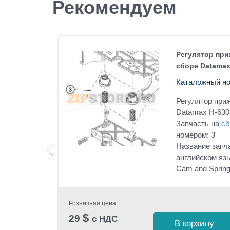
Рекомендуем
x H-6308
Регулятор при
сборе Datamax
-01
Каталожный но
x H-6308
под
Регулятор при
Datamax H-630
Запчасть на
сб
n
номером: 3
Название запч
английском язы
Cam and Sprin
 1 клик
Розничная цена
$
29
с НДС
В корзину