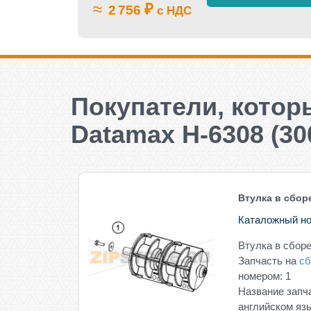
≈
₽
2 756
с НДС
Покупатели, кото
Datamax H-6308 (30
Втулка в сбор
Каталожный но
Втулка в сбор
Запчасть на
сб
номером: 1
Название запч
английском язы