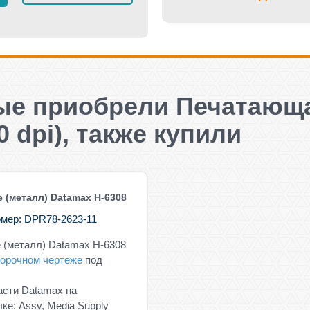
рые приобрели Печатающ
0 dpi), также купили
е (металл) Datamax H-6308
мер: DPR78-2623-11
е (металл) Datamax H-6308
орочном чертеже
под
асти Datamax на
ке: Assy, Media Supply