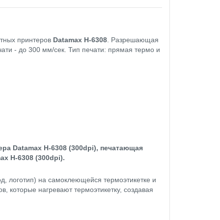
тных принтеров
Datamax H-6308
. Разрешающая
ати - до 300 мм/сек. Тип печати: прямая термо и
ера Datamax H-6308 (300dpi), печатающая
x H-6308 (300dpi).
од, логотип) на самоклеющейся термоэтикетке и
, которые нагревают термоэтикетку, создавая