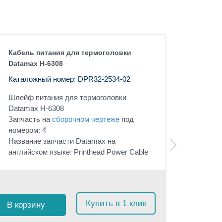
Кабель питания для термоголовки
Datamax H-6308
Каталожный номер: DPR32-2534-02
Шлейф питания для термоголовки
Datamax H-6308
Запчасть на
сборочном чертеже
под
номером: 4
Название запчасти Datamax на
английском языке: Printhead Power Cable
Розничная 
$
51
с 
Купить в 1 клик
В корзину
≈
4 84