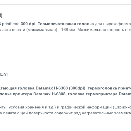
)
8
printhead
300 dpi.
Термопечатающая головка
для широкоформа
ласти печати (максимальная) - 168 мм. Максимальная скорость печ
6-01
тающая головка Datamax H-6308 (300dpi), термоголовка принт
овка принтера Datamax H-6308, головка термопринтера Datama
енты, условия хранения и т.д.) и графической информации (штрих-к
а печатающей поверхности содержит ряд нагревательных элементов