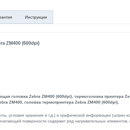
рантия
Инструкции
a ZM400 (600dpi)
ющая головка Zebra ZM400 (600dpi), термоголовка принтера Ze
bra ZM400, головка термопринтера Zebra ZM400 (600dpi).
енты, условия хранения и т.д.) и графической информации (штрих-к
ечатающей поверхности содержит ряд нагревательных элементов, к