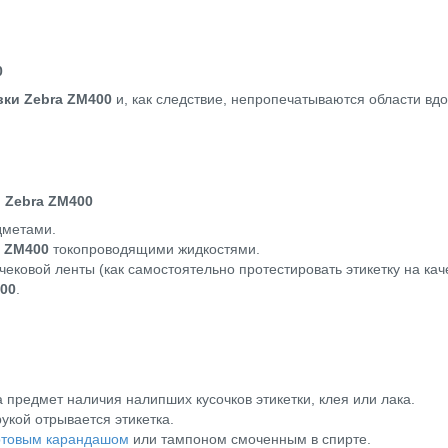
0
вки Zebra ZM400
и, как следствие, непропечатываются области вдо
 Zebra ZM400
дметами.
a ZM400
токопроводящими жидкостями.
чековой ленты (как самостоятельно протестировать этикетку на ка
00
.
 предмет наличия налипших кусочков этикетки, клея или лака.
рукой отрывается этикетка.
ртовым карандашом
или тампоном смоченным в спирте.