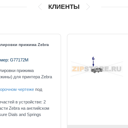
КЛИЕНТЫ
улировки прижима Zebra
омер: G77172M
лировки прижима
ужины) для принтера Zebra
орочном чертеже
под
частей в устройстве: 2
сти Zebra на английском
sure Dials and Springs