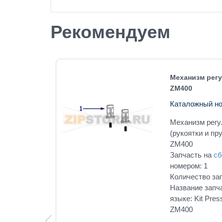
Рекомендуем
Механизм рег
ZM400
Каталожный н
 Zebra
Механизм регу
под
(рукоятки и пр
ZM400
тве: 1
Запчасть на
сб
лийском
номером: 1
h ZMx00
Количество зап
Название запча
языке: Kit Pres
ZM400