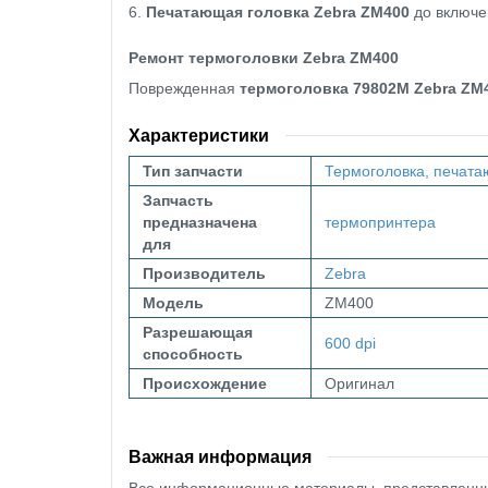
6.
Печатающая головка Zebra ZM400
до включе
Ремонт термоголовки Zebra ZM400
Поврежденная
термоголовка 79802M Zebra ZM4
Характеристики
Тип запчасти
Термоголовка, печата
Запчасть
предназначена
термопринтера
для
Производитель
Zebra
Модель
ZM400
Разрешающая
600 dpi
способность
Происхождение
Оригинал
Важная информация
Все информационные материалы, представленные