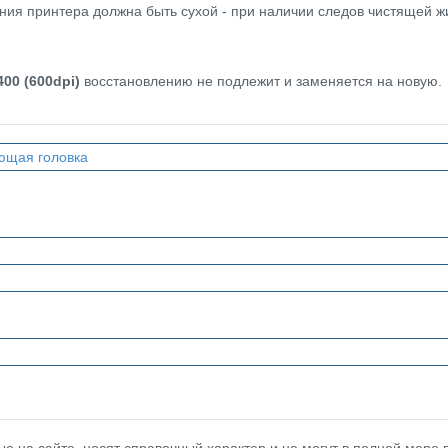
ния принтера должна быть сухой - при наличии следов чистящей ж
00 (600dpi)
восстановлению не подлежит и заменяется на новую.
ющая головка
 на сайте, носят справочный характер и не могут в полной мере