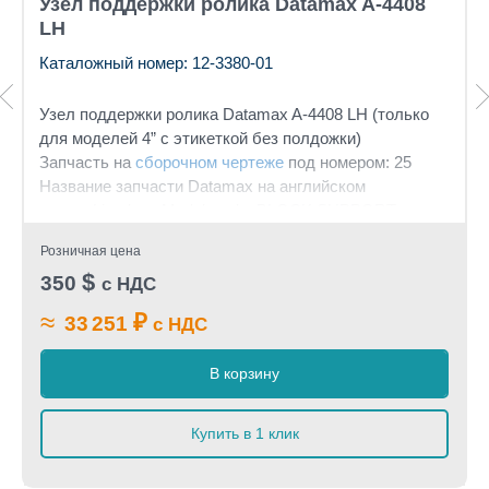
Узел поддержки ролика Datamax A-4408
LH
Каталожный номер: 12-3380-01
Узел поддержки ролика Datamax A-4408 LH (только
для моделей 4” с этикеткой без полдожки)
Запчасть на
сборочном чертеже
под номером: 25
Название запчасти Datamax на английском
языке: Linerless Models only: BLOCK SUPPORT
PLATEN 4"
Розничная цена
$
350
с НДС
≈
₽
33 251
с НДС
В корзину
Купить в 1 клик