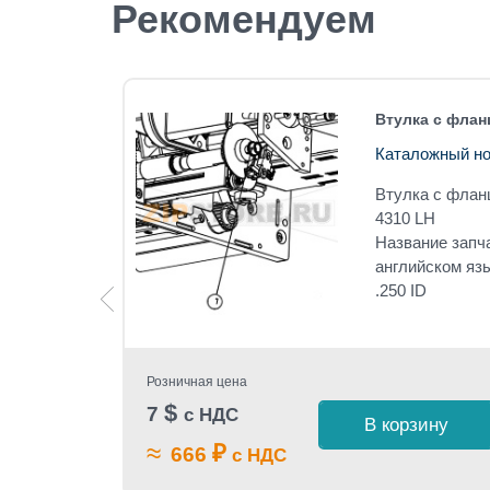
Рекомендуем
310 LH
Втулка с флан
Каталожный но
10 LH
Втулка с флан
4310 LH
-CLASS
Название запч
английском я
.250 ID
Розничная цена
$
7
с НДС
 1 клик
В корзину
≈
₽
666
с НДС