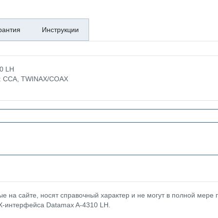
рантия
Инструкции
0 LH
ке: CCA, TWINAX/COAX
 на сайте, носят справочный характер и не могут в полной мере
X-интерфейса Datamax A-4310 LH.