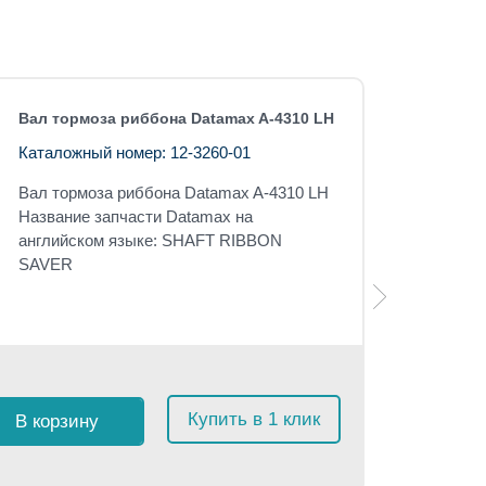
Вал тормоза риббона Datamax A-4310 LH
Каталожный номер: 12-3260-01
Вал тормоза риббона
Datamax A-4310 LH
Название запчасти Datamax на
английском языке: SHAFT RIBBON
SAVER
Розничная 
$
95
с 
Купить в 1 клик
В корзину
≈
9 02