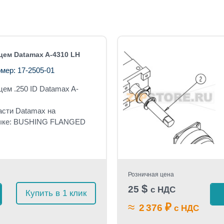
цем Datamax A-4310 LH
мер: 17-2505-01
цем
.250 ID Datamax A-
асти Datamax на
зыке: BUSHING FLANGED
Розничная цена
$
25
с НДС
Купить в 1 клик
≈
₽
2 376
с НДС