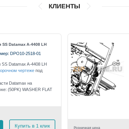
КЛИЕНТЫ
 SS Datamax A-4408 LH
мер: DPO10-2518-01
 SS Datamax A-4408 LH
орочном чертеже
под
асти Datamax на
ыке: (50PK) WASHER FLAT
Купить в 1 клик
Розничная цена