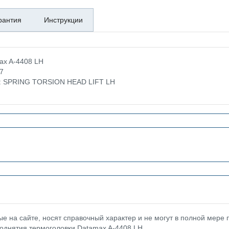
рантия
Инструкции
ax A-4408 LH
7
ке: SPRING TORSION HEAD LIFT LH
 на сайте, носят справочный характер и не могут в полной мере
поднятия термоголовки Datamax A-4408 LH.