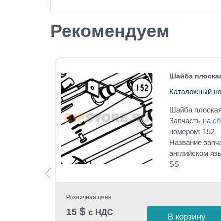
Рекомендуем
8 LH
Шайба плоская
Каталожный но
8 LH
Шайба плоская
под
Запчасть на
сб
номером: 152
Название запч
английском яз
SS
Розничная цена
$
15
с НДС
 1 клик
В корзину