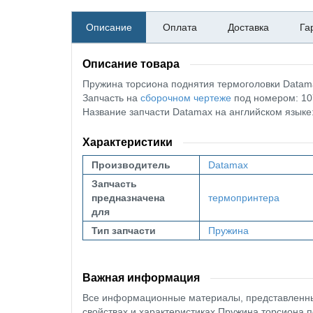
Описание
Оплата
Доставка
Га
Описание товара
Пружина торсиона поднятия термоголовки Datam
Запчасть на
сборочном чертеже
под номером: 10
Название запчасти Datamax на английском язы
Характеристики
Производитель
Datamax
Запчасть
предназначена
термопринтера
для
Тип запчасти
Пружина
Важная информация
Все информационные материалы, представленные
свойствах и характеристиках Пружина торсиона 