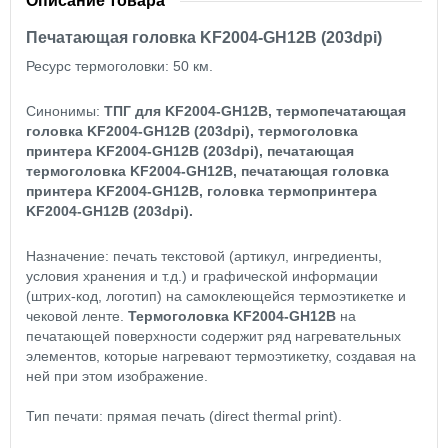
Описание товара
Печатающая головка KF2004-GH12B (203dpi)
Ресурс термоголовки: 50 км.
Синонимы:
ТПГ для KF2004-GH12B, термопечатающая
головка KF2004-GH12B (203dpi), термоголовка
принтера KF2004-GH12B (203dpi), печатающая
термоголовка KF2004-GH12B, печатающая головка
принтера KF2004-GH12B, головка термопринтера
KF2004-GH12B (203dpi).
Назначение: печать текстовой (артикул, ингредиенты,
условия хранения и т.д.) и графической информации
(штрих-код, логотип) на самоклеющейся термоэтикетке и
чековой ленте.
Термоголовка KF2004-GH12B
на
печатающей поверхности содержит ряд нагревательных
элементов, которые нагревают термоэтикетку, создавая на
ней при этом изображение.
Тип печати: прямая печать (direct thermal print).