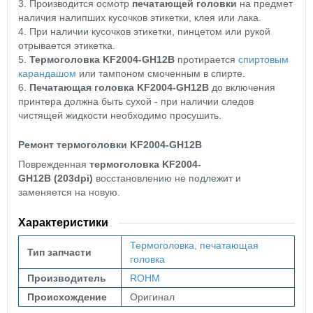
3. Производится осмотр
печатающей головки
на предмет
наличия налипших кусочков этикетки, клея или лака.
4. При наличии кусочков этикетки, пинцетом или рукой
отрывается этикетка.
5.
Термоголовка KF2004-GH12B
протирается
спиртовым
карандашом
или тампоном смоченным в спирте.
6.
Печатающая головка KF2004-GH12B
до включения
принтера должна быть сухой - при наличии следов
чистящей жидкости необходимо просушить.
Ремонт термоголовки KF2004-GH12B
Поврежденная
термоголовка
KF2004-
GH12B
(203dpi)
восстановлению не подлежит и
заменяется на новую.
Характеристики
Термоголовка, печатающая
Тип запчасти
головка
Производитель
ROHM
Происхождение
Оригинал