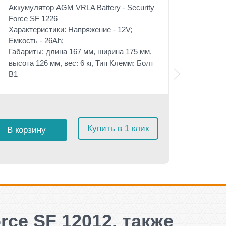
Аккумулятор AGM VRLA Battery - Security
Force SF 1226
Характеристики: Напряжение - 12V;
Емкость - 26Ah;
Габариты: длина 167 мм, ширина 175 мм,
высота 126 мм, вес: 6 кг, Тип Клемм: Болт
В1
Розничная 
$
10
Купить в 1 клик
с 
В корзину
≈
951
rce SF 12012, также