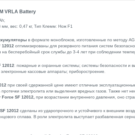
GM VRLA Battery
Ah;
мм, вес: 0,47 кг, Тип Клемм: Нож F1
ккумуляторы
в формате моноблоков, изготовленные по методу AGM
 12012
оптимизированы для резервного питания систем безопаснос
 на бесперебойный срок службы до 3-4 лет при соблюдении темпе
F 12012
: пожарные и охранные системы; системы безопасности и 
 электронные кассовые аппараты; приборостроение.
012
при своей сдержанной цене имеют отличные эксплуатационные
 протечки электролита или выделения вредных газов. Также нет н
y
Force
SF 12012
,
при возрастании внутреннего давления, оно стр
SF 12012
сделаны из ударопрочного и устойчивого к внешним воз
инцового сплава. В роли электролита выступает разбавленная серн