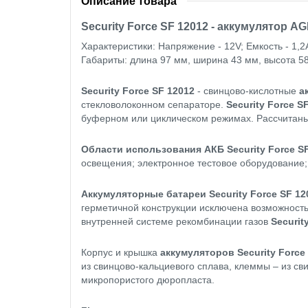
Описание товара
Security Force SF 12012 - аккумулятор A
Характеристики: Напряжение - 12V; Емкость - 1,2
Габариты: длина 97 мм, ширина 43 мм, высота 58 
Security
Force
SF 12012
- свинцово-кислотные
а
стекловолоконном сепараторе.
Security
Force
SF
буферном или циклическом режимах. Рассчитаны
Области использования АКБ
Security
Force
S
освещения; электронное тестовое оборудование;
Аккумуляторные батареи
Security
Force
SF 12
герметичной конструкции исключена возможность
внутренней системе рекомбинации газов
Securit
Корпус и крышка
аккумуляторов
Security
Force
из свинцово-кальциевого сплава, клеммы – из св
микропористого дюропласта.