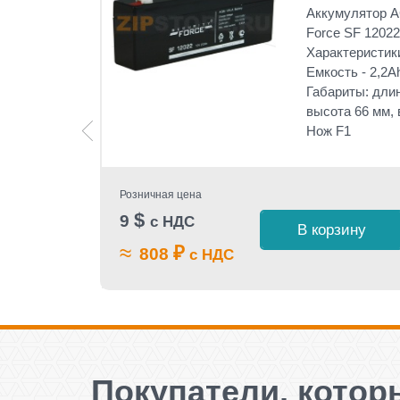
 Security
Аккумулятор AG
Force SF 12022
2V;
Характеристики
Емкость - 2,2A
 166 мм,
Габариты: длин
Клемм:
высота 66 мм, в
Нож F1
Розничная цена
$
9
с НДС
 1 клик
В корзину
≈
₽
808
с НДС
Покупатели, которы