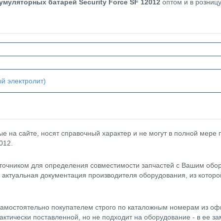
кумуляторных батарей
Security
Force
SF 12012
оптом и в розницу
й электролит)
 на сайте, носят справочный характер и не могут в полной мере
012.
точником для определения совместимости запчастей с Вашим обор
- актуальная документация производителя оборудования, из котор
амостоятельно покупателем строго по каталожным номерам из оф
актически поставленной, но не подходит на оборудование - в ее за