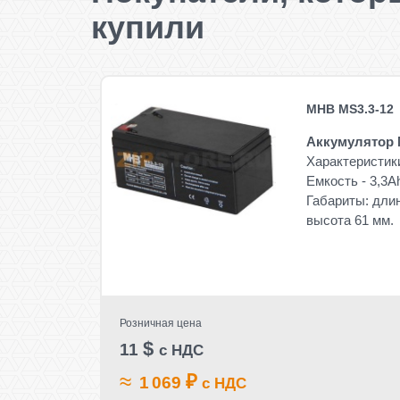
купили
MHB MS3.3-12
Аккумулятор 
Характеристики
Емкость - 3,3A
Габариты: длин
высота 61 мм.
Розничная цена
$
11
с НДС
≈
₽
1 069
с НДС