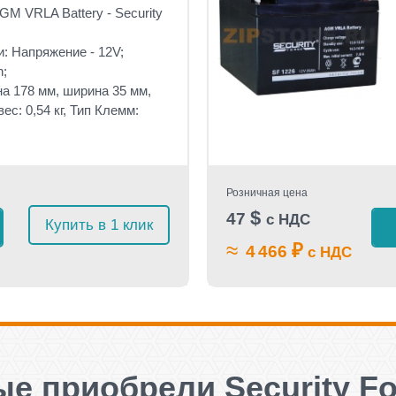
M VRLA Battery - Security
: Напряжение - 12V;
h;
а 178 мм, ширина 35 мм,
ес: 0,54 кг, Тип Клемм:
Розничная цена
$
47
с НДС
Купить в 1 клик
≈
₽
4 466
с НДС
е приобрели Security Fo