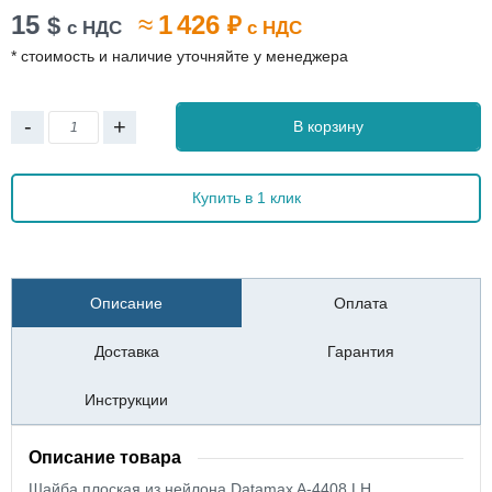
15
≈
1 426
$
₽
с НДС
с НДС
* стоимость и наличие уточняйте у менеджера
-
+
В корзину
Купить в 1 клик
Описание
Оплата
Доставка
Гарантия
Инструкции
Описание товара
Шайба плоская из нейлона Datamax A-4408 LH