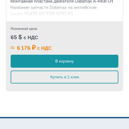
Монтажная пластина двигателя Datamax A-4408 LH
Название запчасти Datamax на английском
языке: PLATE MOTOR MTG RS
Розничная цена
$
65
с НДС
≈
₽
6 176
с НДС
В корзину
Купить в 1 клик