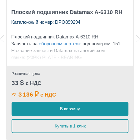
Плоский подшипник Datamax A-6310 RH
Каталожный номер: DPO899294
Плоский подшипник
Datamax A-6310 RH
Запчасть на
сборочном чертеже
под номером: 151
Название запчасти Datamax на английском
языке: (20PK) PLATE - BEARING
Розничная цена
$
33
с НДС
≈
₽
3 136
с НДС
В корзину
Купить в 1 клик