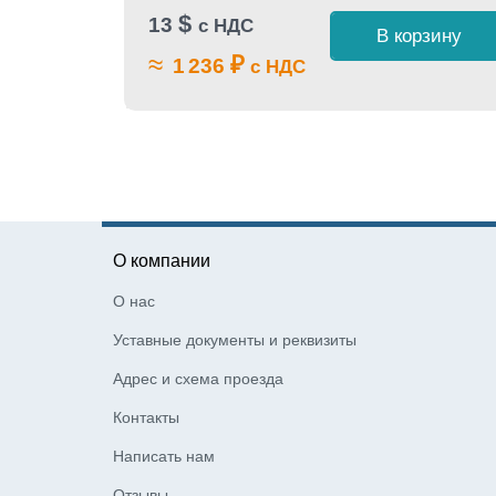
$
13
с НДС
 1 клик
В корзину
≈
₽
1 236
с НДС
О компании
О нас
Уставные документы и реквизиты
Адрес и схема проезда
Контакты
Написать нам
Отзывы