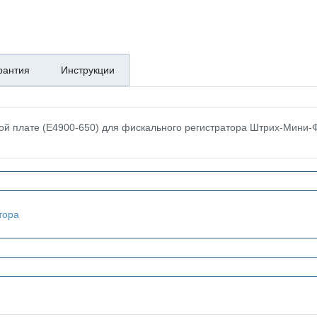
рантия
Инструкции
ой плате (Е4900-650) для фискального регистратора Штрих-Мини-
тора