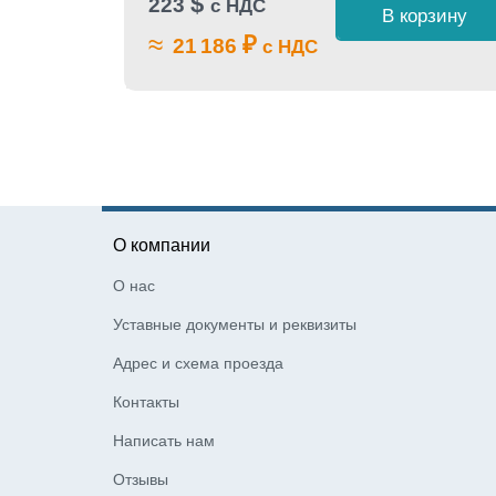
$
223
с НДС
 1 клик
В корзину
≈
₽
21 186
с НДС
О компании
О нас
Уставные документы и реквизиты
Адрес и схема проезда
Контакты
Написать нам
Отзывы