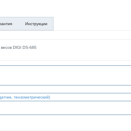
рантия
Инструкции
 весов DIGI DS-685
датчик, тензометрический)