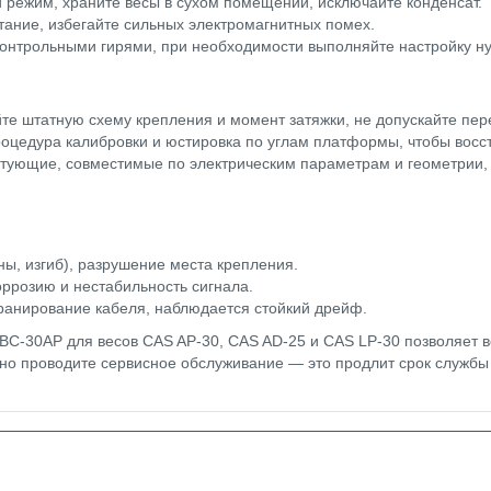
режим, храните весы в сухом помещении, исключайте конденсат.
тание, избегайте сильных электромагнитных помех.
онтрольными гирями, при необходимости выполняйте настройку ну
е штатную схему крепления и момент затяжки, не допускайте пер
оцедура калибровки и юстировка по углам платформы, чтобы восст
тующие, совместимые по электрическим параметрам и геометрии, 
ы, изгиб), разрушение места крепления.
оррозию и нестабильность сигнала.
ранирование кабеля, наблюдается стойкий дрейф.
BC-30AP для весов CAS AP-30, CAS AD-25 и CAS LP-30 позволяет во
о проводите сервисное обслуживание — это продлит срок службы у