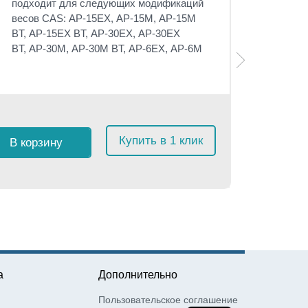
подходит для следующих модификаций
весов CAS:
AP-15EX,
AP-15M,
AP-15M
BT,
AP-15ЕХ BT,
AP-30EX,
AP-30EX
BT,
AP-30М,
AP-30М BT,
AP-6EX,
AP-6M
Розничная 
$
18
с 
Купить в 1 клик
В корзину
≈
1 71
а
Дополнительно
Пользовательское соглашение