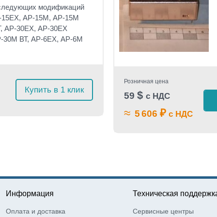
 следующих модификаций
-15EX,
AP-15M,
AP-15M
Т
,
AP-30EX,
AP-30EX
P-30М
ВТ
,
AP-6EX,
AP-6M
Розничная цена
Купить в 1 клик
$
59
с НДС
≈
₽
5 606
с НДС
Информация
Техническая поддержк
Оплата и доставка
Сервисные центры