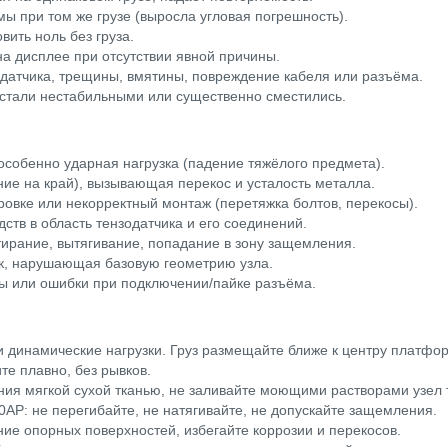
ы при том же грузе (выросла угловая погрешность).
ить ноль без груза.
а дисплее при отсутствии явной причины.
атчика, трещины, вмятины, повреждение кабеля или разъёма.
 стали нестабильными или существенно сместились.
особенно ударная нагрузка (падение тяжёлого предмета).
ние на край), вызывающая перекос и усталость металла.
овке или некорректный монтаж (перетяжка болтов, перекосы).
ств в область тензодатчика и его соединений.
ирание, вытягивание, попадание в зону защемления.
к, нарушающая базовую геометрию узла.
ды или ошибки при подключении/пайке разъёма.
 и динамические нагрузки. Груз размещайте ближе к центру платфо
те плавно, без рывков.
ния мягкой сухой тканью, не заливайте моющими растворами узел 
AP: не перегибайте, не натягивайте, не допускайте защемления.
ие опорных поверхностей, избегайте коррозии и перекосов.