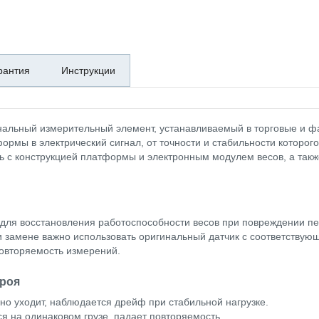
рантия
Инструкции
альный измерительный элемент, устанавливаемый в торговые и ф
ормы в электрический сигнал, от точности и стабильности которог
 с конструкцией платформы и электронным модулем весов, а такж
 для восстановления работоспособности весов при повреждении п
 замене важно использовать оригинальный датчик с соответствую
повторяемость измерений.
троя
о уходит, наблюдается дрейф при стабильной нагрузке.
я на одинаковом грузe, падает повторяемость.