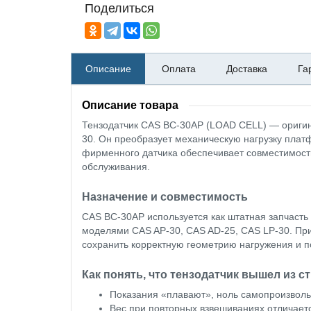
Поделиться
Описание
Оплата
Доставка
Га
Описание товара
Тензодатчик CAS BC-30AP (LOAD CELL) — оригин
30. Он преобразует механическую нагрузку платф
фирменного датчика обеспечивает совместимость
обслуживания.
Назначение и совместимость
CAS BC-30AP используется как штатная запчасть
моделями CAS AP-30, CAS AD-25, CAS LP-30. При
сохранить корректную геометрию нагружения и 
Как понять, что тензодатчик вышел из с
Показания «плавают», ноль самопроизвольн
Вес при повторных взвешиваниях отличаетс