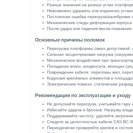
Разные значения на разных углах платформ
Невозможно удержать или корректно установ
Постоянная ошибка перегруза/калибровки н
Механические следы деформации корпуса д
После удара или падения весов показания
Основные причины поломок
Перегрузка платформы сверх допустимой, 
Сильная эксцентриковая нагрузка (нагруже
Механическое воздействие при транспортир
Попадание влаги, конденсата, моющих сред
Повреждение кабеля: переломы жил, перет
Коррозия крепёжных элементов и площадо
Электрические помехи, статические разря
Рекомендации по эксплуатации и уходу
Не допускайте перегруза, учитывайте тару
Избегайте ударов и бросков. Нагрузку клади
Поддерживайте чистоту: удаляйте загрязне
Следите за целостностью кабеля CAS BC-30
Периодически проверяйте крепёж и состоян