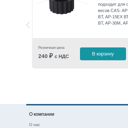
CAS AP
.
подходит для
ующих
весов CAS:
AP
EX,
AP-
BT,
AP-15ЕХ
В
BT,
AP-30М,
A
Розничная цена
В корзину
₽
240
с НДС
 1 клик
О компании
О нас