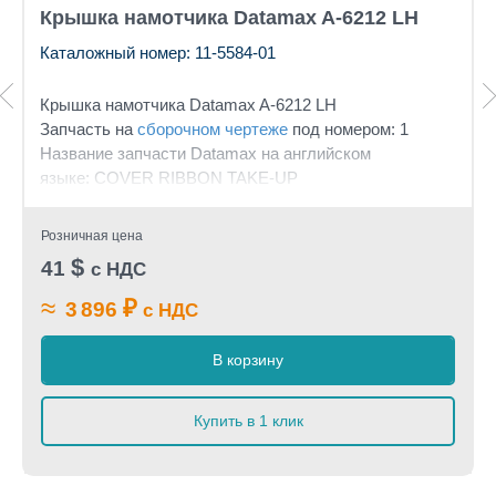
Крышка намотчика Datamax A-6212 LH
Каталожный номер: 11-5584-01
Крышка намотчика Datamax A-6212 LH
Запчасть на
сборочном чертеже
под номером: 1
Название запчасти Datamax на английском
языке: COVER RIBBON TAKE-UP
Розничная цена
$
41
с НДС
≈
₽
3 896
с НДС
В корзину
Купить в 1 клик