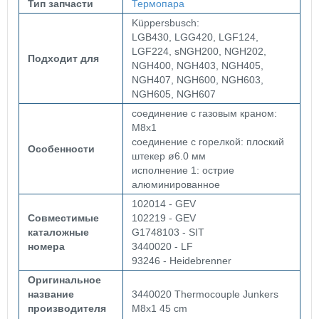
Тип запчасти
Термопара
Küppersbusch:
LGB430, LGG420, LGF124,
LGF224, sNGH200, NGH202,
Подходит для
NGH400, NGH403, NGH405,
NGH407, NGH600, NGH603,
NGH605, NGH607
соединение с газовым краном:
M8x1
соединение с горелкой: плоский
Особенности
штекер ø6.0 мм
исполнение 1: острие
алюминированное
102014 - GEV
Совместимые
102219 - GEV
каталожные
G1748103 - SIT
номера
3440020 - LF
93246 - Heidebrenner
Оригинальное
название
3440020 Thermocouple Junkers
производителя
M8x1 45 cm