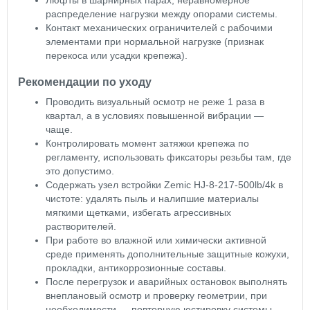
Люфты в шарнирных парах, неравномерное
распределение нагрузки между опорами системы.
Контакт механических ограничителей с рабочими
элементами при нормальной нагрузке (признак
перекоса или усадки крепежа).
Рекомендации по уходу
Проводить визуальный осмотр не реже 1 раза в
квартал, а в условиях повышенной вибрации —
чаще.
Контролировать момент затяжки крепежа по
регламенту, использовать фиксаторы резьбы там, где
это допустимо.
Содержать узел встройки Zemic HJ-8-217-500lb/4k в
чистоте: удалять пыль и налипшие материалы
мягкими щетками, избегать агрессивных
растворителей.
При работе во влажной или химически активной
среде применять дополнительные защитные кожухи,
прокладки, антикоррозионные составы.
После перегрузок и аварийных остановок выполнять
внеплановый осмотр и проверку геометрии, при
необходимости — повторную юстировку системы.