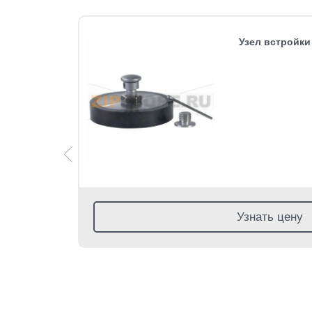
25/2t
Узел встройки 
Узнать цену
 1 клик