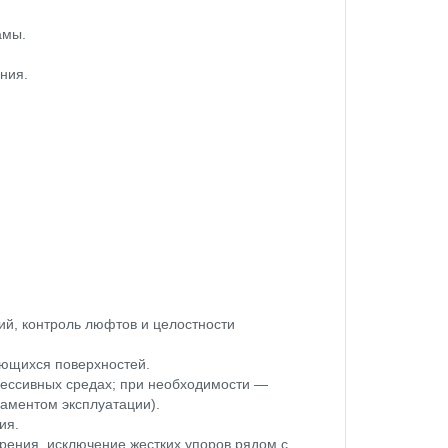
амы.
ния.
ий, контроль люфтов и целостности
ающихся поверхностей.
грессивных средах; при необходимости —
ламентом эксплуатации).
ия.
ирения, исключение жестких упоров рядом с