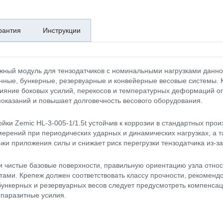
рантия
Инструкции
тажный модуль для тензодатчиков с номинальными нагрузками данн
нные, бункерные, резервуарные и конвейерные весовые системы. К
влияние боковых усилий, перекосов и температурных деформаций о
оказаний и повышает долговечность весового оборудования.
ки Zemic HL-3-005-1/1.5t устойчив к коррозии в стандартных про
змерений при периодических ударных и динамических нагрузках, а 
чки приложения силы и снижает риск перегрузки тензодатчика из-
и чистые базовые поверхности, правильную ориентацию узла относ
ами. Крепеж должен соответствовать классу прочности, рекомендо
 бункерных и резервуарных весов следует предусмотреть компенс
 паразитные усилия.