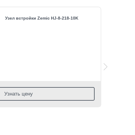
Узел встройки Zemic HJ-8-218-10K
Розничная 
Узнать цену
$
140
с
≈
13 2