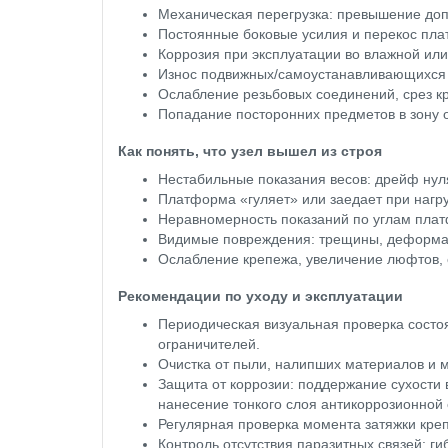
Механическая перегрузка: превышение допу
Постоянные боковые усилия и перекос пл
Коррозия при эксплуатации во влажной или
Износ подвижных/самоустанавливающихся э
Ослабление резьбовых соединений, срез кр
Попадание посторонних предметов в зону о
Как понять, что узел вышел из строя
Нестабильные показания весов: дрейф нул
Платформа «гуляет» или заедает при нагру
Неравномерность показаний по углам плат
Видимые повреждения: трещины, деформац
Ослабление крепежа, увеличение люфтов, 
Рекомендации по уходу и эксплуатации
Периодическая визуальная проверка состоя
ограничителей.
Очистка от пыли, налипших материалов и 
Защита от коррозии: поддержание сухости 
нанесение тонкого слоя антикоррозионной 
Регулярная проверка момента затяжки кре
Контроль отсутствия паразитных связей: г