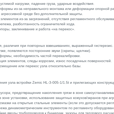
стимой нагрузки, падение груза, ударные воздействия.
атформы из-за неправильного монтажа или деформации опорной р
 агрессивной среде без дополнительной защиты.
лементов из-за загрязнений, отсутствия регламентного обслужива
епежа, разболтанность ограничителей хода.
поры, заклинивание и работа «на перекос».
я, различия при повторных взвешиваниях, выраженный гистерезис.
зке, появляются посторонние звуки (скрипы, щелчки).
формы, необходимость частой перекалибровки.
ия элементов, следы коррозии, износ посадочных поверхностей.
смещение или перекос узла относительно базы.
ния узла встройки Zemic HL-3-005-1/1.5t и прилегающих конструкц
мусора; предотвращение накопления грязи в зоне самоустанавлив
в зоне установки, использование защитных кожухов/экранов при а
смазки на открытые стальные элементы (если это допускается рег
пежа динамометрическим инструментом по регламенту оборудован
ибкие вводы трубопроводов к бункерам, зазоры для теплового расш