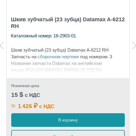
Шкив зубчатый (23 зубца) Datamax A-6212
RH
Каталожный номер: 16-2903-01
Шкив зубчатый (23 зубца) Datamax A-6212 RH
Запчасть на
сборочном чертеже
под номером: 3
Название запчасти Datamax на английском
языке: PULLEY (WHITE) TIMING 23 TEETH
Розничная цена
$
15
с НДС
≈
₽
1 426
с НДС
В корзину