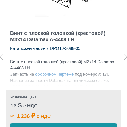
Винт с плоской головкой (крестовой)
М3х14 Datamax A-4408 LH
Каталожный номер: DPO10-3088-05
Винт с плоской головкой (крестовой) М3х14
Datamax
A-4408 LH
Запчасть на
сборочном чертеже
под номером: 176
Название запчасти Datamax на английском языке:
(25PK) SCREW FLATHEAD CRES M3 X 14
Розничная цена
$
13
с НДС
≈
₽
1 236
с НДС