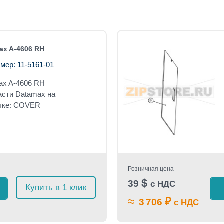
x A-4606 RH
мер: 11-5161-01
ax A-4606 RH
асти Datamax на
ыке: COVER
Розничная цена
$
39
с НДС
Купить в 1 клик
≈
₽
3 706
с НДС