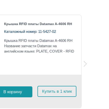
Крышка RFID платы Datamax A-4606 RH
Каталожный номер: 11-5427-02
Крышка RFID платы Datamax A-4606 RH
Название запчасти Datamax на
английском языке: PLATE, COVER - RFID
Розничная 
$
225
с
Купить в 1 клик
В корзину
≈
21 3