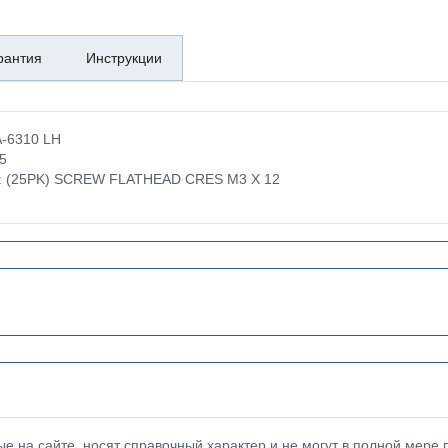
рантия
Инструкции
A-6310 LH
5
ке: (25PK) SCREW FLATHEAD CRES M3 X 12
 на сайте, носят справочный характер и не могут в полной мере