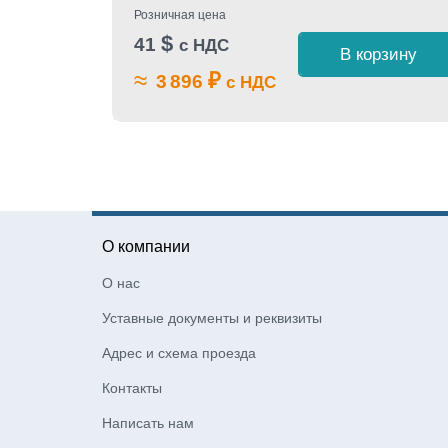
 1 клик
Розничная цена
$
41
с НДС
В корзину
≈
₽
3 896
с НДС
О компании
О нас
Уставные документы и реквизиты
Адрес и схема проезда
Контакты
Написать нам