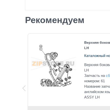
Рекомендуем
0 LH
Верхняя боков
LH
Каталожный но
0 LH
под
Верхняя боков
LH
Запчасть на
сб
номером: 61
Название запч
английском яз
ASSY LH